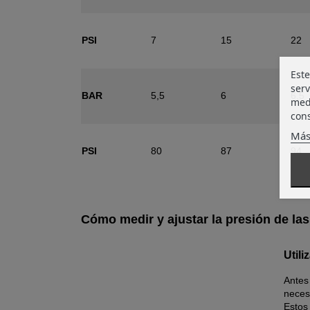
PSI
7
15
22
Este
serv
BAR
5,5
6
6,5
medi
cons
Más
PSI
80
87
94
Cómo medir y ajustar la presión de la
Utili
Antes 
neces
Estos