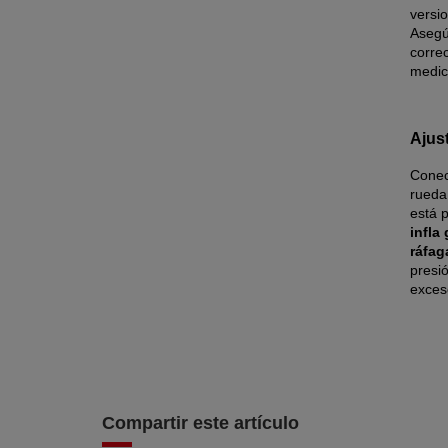
versio
Asegú
corre
medic
Ajus
Conect
rueda 
está 
infla
ráfag
presió
exces
Compartir este artículo