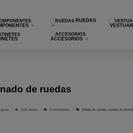
RUEDAS
MPONENTES
VESTUAR
INETES
ACCESORIOS
lenado de ruedas
 gusta
1124 visitas
0 comentarios
inflado de ruedas, ruedas de bicicle