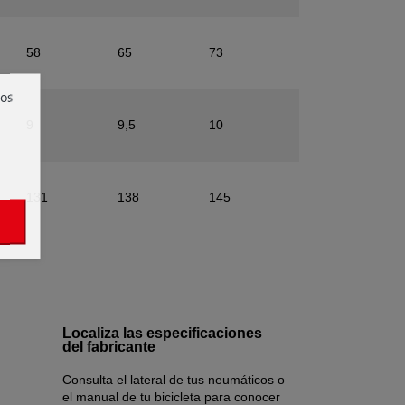
58
65
73
ros
9
9,5
10
131
138
145
Localiza las especificaciones
del fabricante
Consulta el lateral de tus neumáticos o
el manual de tu bicicleta para conocer