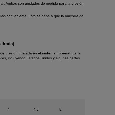
bar
. Ambas son unidades de medida para la presión,
r más conveniente. Esto se debe a que la mayoría de
adrada)
de presión utilizada en el
sistema imperial
. Es la
res, incluyendo Estados Unidos y algunas partes
4
4,5
5