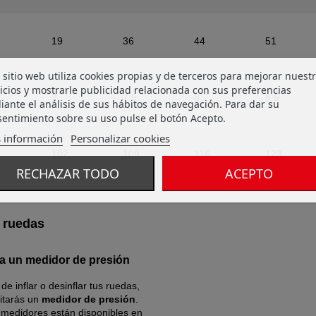
19
36
44
51
 sitio web utiliza cookies propias y de terceros para mejorar nuest
icios y mostrarle publicidad relacionada con sus preferencias
7
7,5
8
8,5
ante el análisis de sus hábitos de navegación. Para dar su
entimiento sobre su uso pulse el botón Acepto.
 información
Personalizar cookies
102
109
116
123
RECHAZAR TODO
ACEPTO
s ruedas
za un medidor de presión
de inflar o desinflar tus ruedas,
itarás un
medidor de presión
.
 medidores están disponibles en