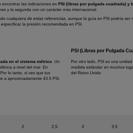
encontrar las indicaciones en
PSI (libras por pulgada cuadrada) y 
nes y la segunda con un carácter más internacional.
ando cualquiera de estas referencias, aunque la guía en PSI podría se
n especificar la presión recomendada en PSI.
PSI (Libras por Pulgada Cu
izada en el sistema métrico
. Un
Por otro lado, PSI es una unidad 
érica a nivel del mar. En
medida estándar en muchos luga
or lo tanto, si ves que tus
del Reino Unido.
nte a aproximadamente 43.5 PSI.
2
2,5
3
3,5