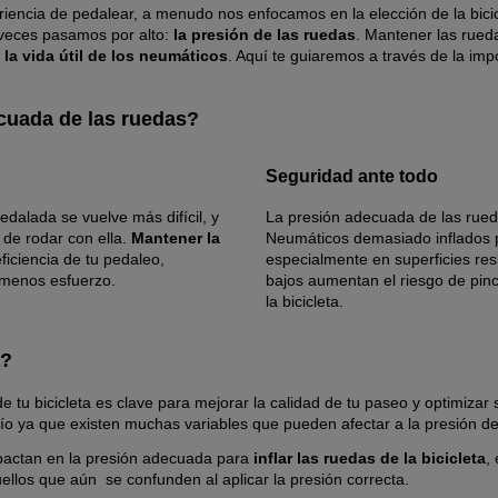
encia de pedalear, a menudo nos enfocamos en la elección de la bicicl
 veces pasamos por alto:
la presión de las ruedas
. Mantener las rueda
la vida útil de los neumáticos
. Aquí te guiaremos a través de la im
ecuada de las ruedas?
Seguridad ante todo
dalada se vuelve más difícil, y
La presión adecuada de las rue
r de rodar con ella.
Mantener la
Neumáticos demasiado inflados 
ficiencia de tu pedaleo,
especialmente en superficies re
 menos esfuerzo.
bajos aumentan el riesgo de pinc
la bicicleta.
a?
e tu bicicleta es clave para mejorar la calidad de tu paseo y optimiza
fío ya que existen muchas variables que pueden afectar a la presión d
pactan en la presión adecuada para
inflar las ruedas de la bicicleta
,
ellos que aún se confunden al aplicar la presión correcta.