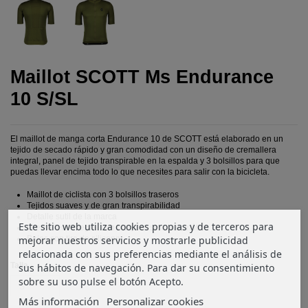
Maillot SCOTT Ms Endurance
10 S/SL
El maillot de manga corta Endurance 10 de SCOTT está elaborado en un
tejido de secado rápido y gran comodidad con un diseño de cremallera
integral, panel de tejido transpirable en la espalda y 3 bolsillos para que
puedas llevar encima todo lo que necesites para salir con la bicicleta.
Maillot de ciclista con 3 bolsillos traseros
Tejidos suaves y de gran transpirabilidad
Detalle sutil de la marca
Este sitio web utiliza cookies propias y de terceros para
Cremallera integral con bloqueo semiautomático
mejorar nuestros servicios y mostrarle publicidad
Bajos con tira de silicona
relacionada con sus preferencias mediante el análisis de
Talla
sus hábitos de navegación. Para dar su consentimiento
sobre su uso pulse el botón Acepto.
Más información
Personalizar cookies