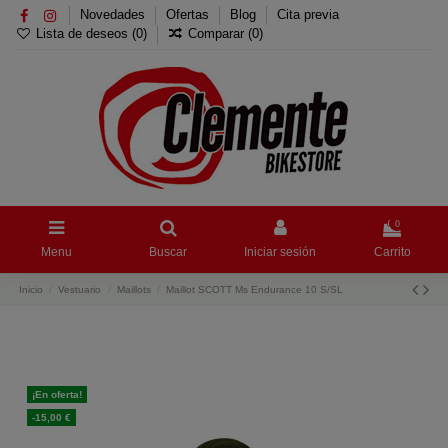
Novedades
Ofertas
Blog
Cita previa
Lista de deseos (
0
)
Comparar (
0
)
0
Menu
Buscar
Iniciar sesión
Carrito
Inicio
Vestuario
Maillots
Maillot SCOTT Ms Endurance 10 S/SL
¡En oferta!
-15,00 €