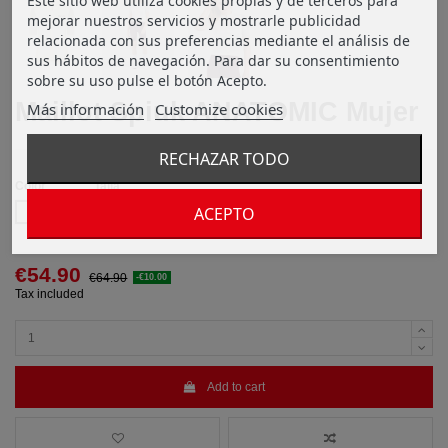
Este sitio web utiliza cookies propias y de terceros para
mejorar nuestros servicios y mostrarle publicidad
relacionada con sus preferencias mediante el análisis de
sus hábitos de navegación. Para dar su consentimiento
sobre su uso pulse el botón Acepto.
Maillot Spiuk ANATOMIC Mujer
Más información
Customize cookies
RECHAZAR TODO
Color
Talla
ACEPTO
BLANCO PERLA
VERDE ESMERALDA
€54.90
€64.90
-€10.00
Tax included
Add to cart