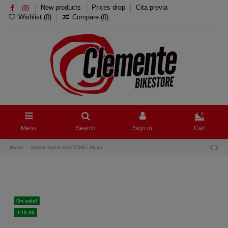
New products
Prices drop
Cita previa
Wishlist (
0
)
Compare (
0
)
0
Menu
Search
Sign in
Cart
Home
Maillot Spiuk ANATOMIC Mujer
On sale!
-€10.00