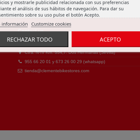
icios y mostrarle publicidad relacionada con sus preferencias
ante el análisis de sus hábitos de navegación. Para dar su
entimiento sobre su uso pulse el botón Acepto.
 información
Customize cookies
Contact us
RECHAZAR TODO
ACEPTO
Clemente Bike Stores
Ctra. N-IV Km. 554,7. Dos Hermanas (Sevilla)
955 66 20 01 y 673 26 00 29 (whatsapp)
tienda@clementebikestores.com