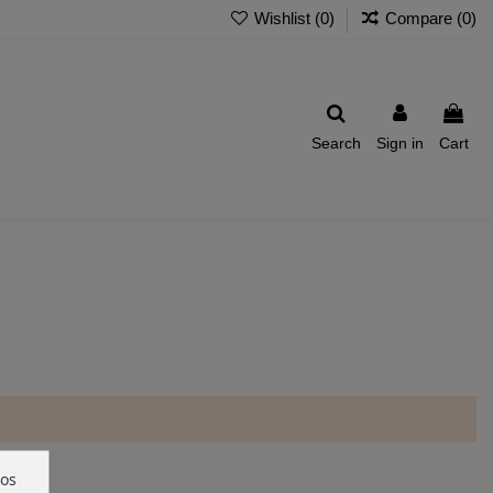
Wishlist (
0
)
Compare (
0
)
Search
Sign in
Cart
ros