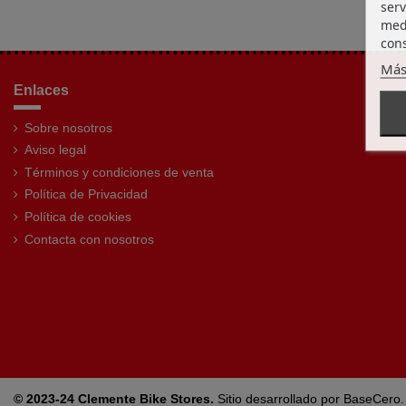
serv
medi
cons
Más
Enlaces
Sobre nosotros
Aviso legal
Términos y condiciones de venta
Política de Privacidad
Política de cookies
Contacta con nosotros
© 2023-24
Clemente Bike Stores.
Sitio desarrollado por
BaseCero.