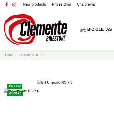
New products
Prices drop
Cita previa
BICICLETAS
Home
BH Ultimate RC 7.0
On sale!
-€600.90