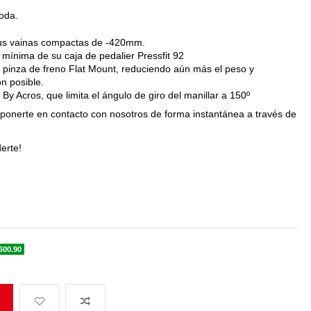
moda.
sus vainas compactas de -420mm.
 mínima de su caja de pedalier Pressfit 92
a pinza de freno Flat Mount, reduciendo aún más el peso y
ón posible.
By Acros, que limita el ángulo de giro del manillar a 150º
 ponerte en contacto con nosotros de forma instantánea a través de
erte!
600.90