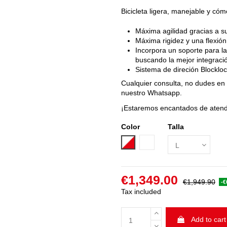
Bicicleta ligera, manejable y có
Máxima agilidad gracias a 
Máxima rigidez y una flexión
Incorpora un soporte para l
buscando la mejor integraci
Sistema de direción Blockloc 
Cualquier consulta, no dudes en
nuestro Whatsapp.
¡Estaremos encantados de atend
Color
Talla
Blanco-Rojo
Azul-Cobre
€1,349.00
€1,949.90
-€
Tax included
Add to cart