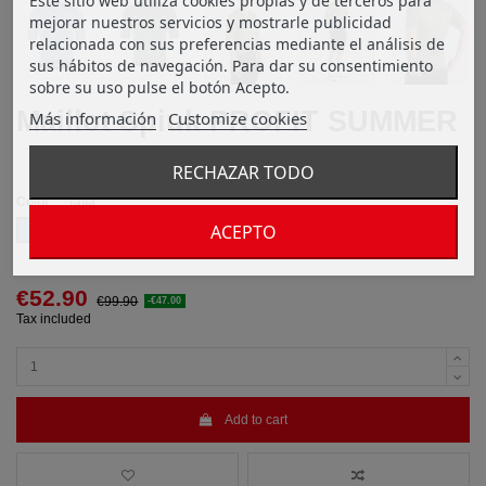
Este sitio web utiliza cookies propias y de terceros para
mejorar nuestros servicios y mostrarle publicidad
relacionada con sus preferencias mediante el análisis de
sus hábitos de navegación. Para dar su consentimiento
sobre su uso pulse el botón Acepto.
Maillot Spiuk PROFIT SUMMER
Más información
Customize cookies
RECHAZAR TODO
Color
Talla
ACEPTO
Blue
€52.90
€99.90
-€47.00
Tax included
Add to cart