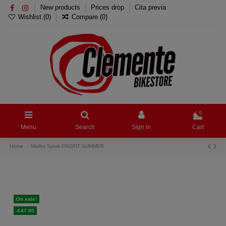
New products
Prices drop
Cita previa
Wishlist (
0
)
Compare (
0
)
0
Menu
Search
Sign in
Cart
Home
Maillot Spiuk PROFIT SUMMER
On sale!
-€47.00