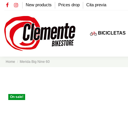
New products
Prices drop
Cita previa
BICICLETAS
Home
Merida Big Nine 60
On sale!