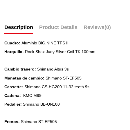
Description
Product Details
Reviews
(0)
Cuadro:
Aluminio BIG.NINE TFS III
Horquilla:
Rock Shox Judy Silver Coil TK 100mm
Cambio trasero:
Shimano Altus 9s
Manetas de cambio:
Shimano ST-EF505
Cassette:
Shimano CS-HG200 11-32 teeth 9s
Cadena:
KMC M99
Pedalier:
Shimano BB-UN100
Frenos:
Shimano ST-EF505