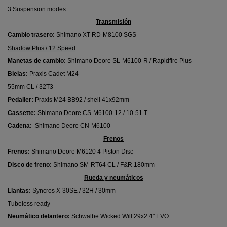
3 Suspension modes
Transmisión
Cambio trasero:
Shimano XT RD-M8100 SGS
Shadow Plus / 12 Speed
Manetas de cambio:
Shimano Deore SL-M6100-R / Rapidfire Plus
Bielas:
Praxis Cadet M24
55mm CL / 32T3
Pedalier:
Praxis M24 BB92 / shell 41x92mm
Cassette:
Shimano Deore CS-M6100-12 / 10-51 T
Cadena:
Shimano Deore CN-M6100
Frenos
Frenos:
Shimano Deore M6120 4 Piston Disc
Disco de freno:
Shimano SM-RT64 CL / F&R 180mm
Rueda y neumáticos
Llantas:
Syncros X-30SE / 32H / 30mm
Tubeless ready
Neumático delantero:
Schwalbe Wicked Will 29x2.4" EVO