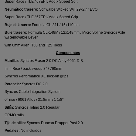
Super Race / TLE / 67EPI / Addix Speed Soft
Neumático trasero:
Schwalbe Wicked Will 29x2.4" EVO
Super Race / TLE / 67EPI / Addix Speed Grip
Buje delantero:
Formula CL-811 / 15x110mm
Buje trasero:
Formula CL-148M / 12x148mm / Micro Spline Syncros Axle
w/Removable Lever
with 6mm Allen, T30 and T25 Tools
Componentes
Manillar:
Syncros Fraser 2.0 DC Alloy 6061 D.B.
mini Rise / back sweep 8° / 760mm
Syncros Performance XC lock-on grips
Potencia:
Syncros DC 2.0
Syncros Cable Integration System
0° rise / 6061 Alloy / 31.8mm / 1 1/8"
Sillín:
Syncros Tofino 2.0 Regular
CRMO rails
Tija de sillín:
Syncros Duncan Dropper Post 2.0
Pedales:
No incluidos