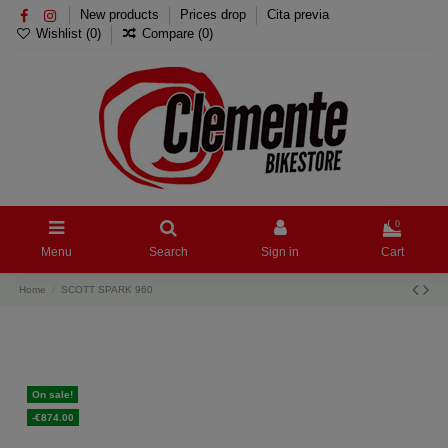
New products
Prices drop
Cita previa
Wishlist (
0
)
Compare (
0
)
0
Menu
Search
Sign in
Cart
Home
SCOTT SPARK 960
On sale!
-€874.00