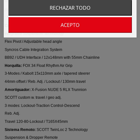
Product Details
RECHAZAR TODO
Reviews
(0)
ACEPTO
Cuadro:
Spark Alloy SL 6011
Integrated Suspension Technology
Flex Pivot / Adjustable head angle
Syncros Cable Integration System
BB92 / UDH Interface / 12x148mm with 55mm Chainline
Horquilla:
FOX 34 Float Rhythm Air Grip
3-Modes / Kabolt 15x110mm axle / tapered steerer
44mm offset / Reb. Adj. / Lockout / 130mm travel
Amortiguador:
X-Fusion NUDE 5 RLX Trunnion
SCOTT custom w. travel / geo adj.
3 modes: Lockout-Traction Control-Descend
Reb. Adj.
Travel 120-80-Lockout / T165X45mm
Sistema Remoto:
SCOTT TwinLoc 2 Technology
Suspension & Dropper Remote